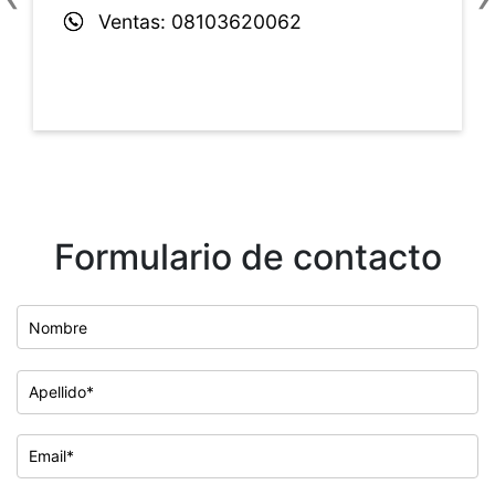
Anterior
S
Ventas:
08103620062
Formulario de contacto